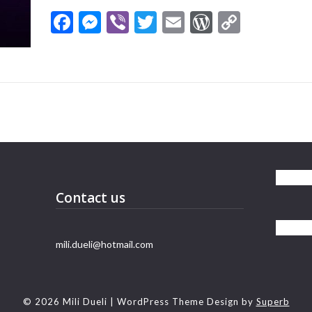
Facebook
Messenger
Viber
Twitter
Email
WordPres
Copy
Link
Contact us
mili.dueli@hotmail.com
© 2026 Mili Dueli
| WordPress Theme Design by
Superb