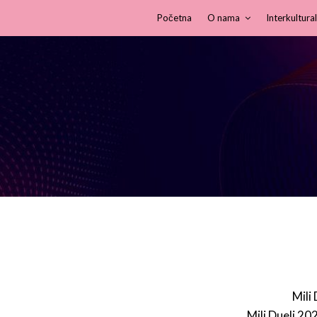
Početna
O nama
Interkultural
Mili
Mili Dueli 20