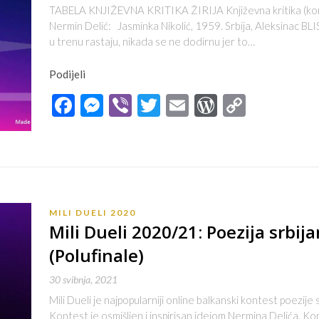
TABELA KNJIŽEVNA KRITIKA ŽIRIJA Književna kritika (kome
Nermin Delić: Jasminka Nikolić, 1959. Srbija, Aleksinac BL
u trenu rastaju, nikada se ne dodirnu jer to…
Podijeli
Facebook
Messenger
Viber
Twitter
Email
WordPres
Copy
Link
MILI DUELI 2020
Mili Dueli 2020/21: Poezija srbij
(Polufinale)
30 svibnja, 2021
Mili Dueli je najpopularniji online balkanski kontest poezije
Kontest je osmišljen i inspirisan idejom Nermina Delića. Ko