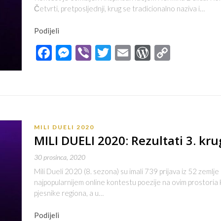
Četvrti, pretposljednji, krug se tradicionalno naziva i…
Podijeli
Facebook
Messenger
Viber
Twitter
Email
WordPres
Copy
Link
MILI DUELI 2020
MILI DUELI 2020: Rezultati 3. kru
30 prosinca, 2020
Mili Dueli 2020 (8. sezona) su imali 739 prijava iz 52 zemlje 
najpopularnijem online kontestu poezije na ovim prostoria
pjesnike regiona, a u…
Podijeli