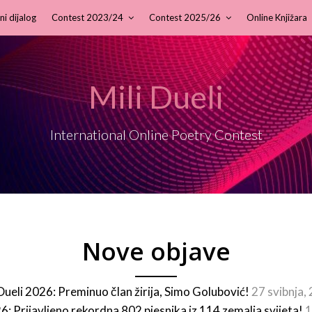
ni dijalog
Contest 2023/24
Contest 2025/26
Online Knjižara
Mili Dueli
International Online Poetry Contest
Nove objave
 Dueli 2026: Preminuo član žirija, Simo Golubović!
27 svibnja,
26: Prijavljeno rekordna 802 pjesnika iz 114 zemalja svijeta!
1