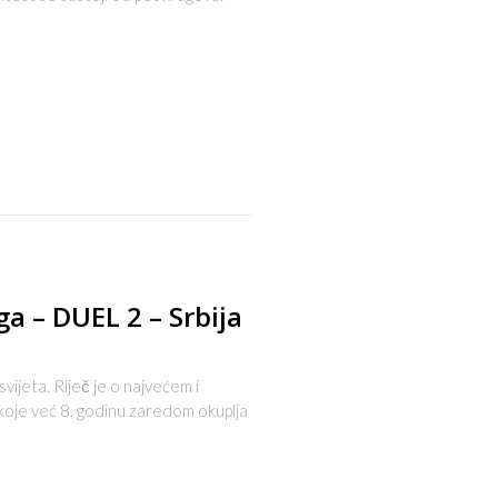
s
ga – DUEL 2 – Srbija
svijeta. Riječ je o najvećem i
 koje već 8. godinu zaredom okuplja