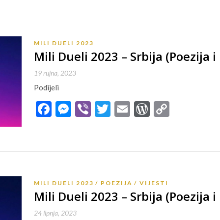
MILI DUELI 2023
Mili Dueli 2023 – Srbija (Poezija i
19 rujna, 2023
Podijeli
Facebook
Messenger
Viber
Twitter
Email
WordPres
Copy
Link
MILI DUELI 2023
POEZIJA
VIJESTI
Mili Dueli 2023 – Srbija (Poezija i
24 lipnja, 2023