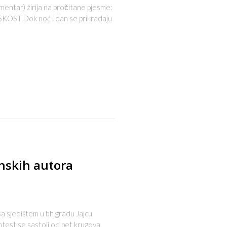
ntar) žirija na pročitane pjesme:
ISKOST Dok noć i dan se prikradaju
s
anskih autora
 sa sjedištem u bh gradu Jajcu.
ntest se sastoji od pet krugova.