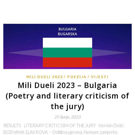
MILI DUELI 2023
POEZIJA
VIJESTI
Mili Dueli 2023 – Bulgaria
(Poetry and literary criticism of
the jury)
25 lipnja, 2023
RESULTS LITERARY CRITICISM OF THE JURY Nermin Delić:
BOZHANA SLAVKOVA – Odlična pjesma. Nemam zamjerke.