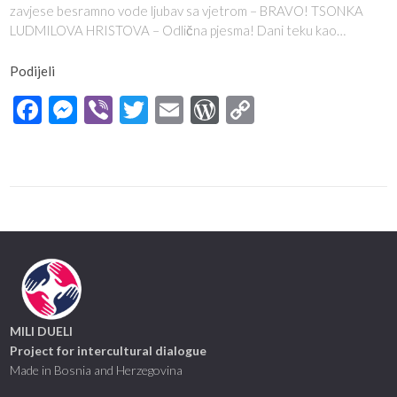
zavjese besramno vode ljubav sa vjetrom – BRAVO! TSONKA
LUDMILOVA HRISTOVA – Odlična pjesma! Dani teku kao…
Podijeli
Facebook
Messenger
Viber
Twitter
Email
WordPress
Copy
Link
MILI DUELI
Project for intercultural dialogue
Made in Bosnia and Herzegovina