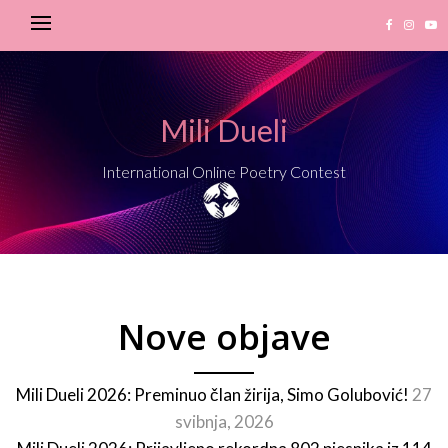
Mili Dueli
International Online Poetry Contest
Nove objave
Mili Dueli 2026: Preminuo član žirija, Simo Golubović!
27
svibnja, 2026