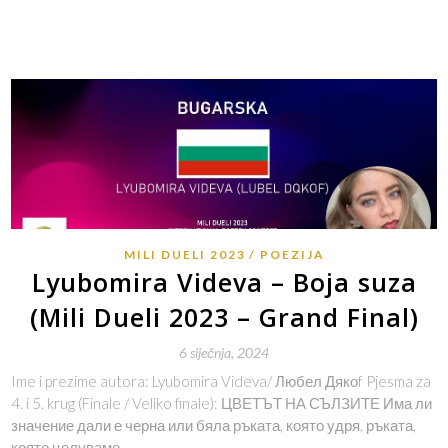
MILI DUELI 2023
POEZIJA
Lyubomira Videva – Boja suza
(Mili Dueli 2023 – Grand Final)
6 siječnja, 2024
Ime i prezime autora: Lyubomira Videva/ Любел Дякоf Pjesma za
4. i 5. krug (Finale / Veliko finale): ЦВЕТЪТ НА СЪЛЗИТЕ Има ли
значение дали е черна или бяла ръката, която удря, ръката,
която целуваме,…