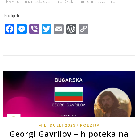
TEBE Lutam između svemira… Dželat sam istini… Gasim…
Podijeli
Facebook
Messenger
Viber
Twitter
Email
WordPress
Copy
Link
MILI DUELI 2023
POEZIJA
Georgi Gavrilov – hipoteka na