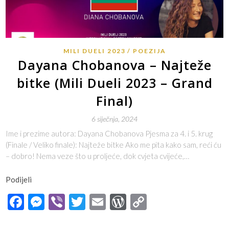
MILI DUELI 2023
POEZIJA
Dayana Chobanova – Najteže
bitke (Mili Dueli 2023 – Grand
Final)
6 siječnja, 2024
Ime i prezime autora: Dayana Chobanova Pjesma za 4. i 5. krug
(Finale / Veliko finale): Najteže bitke Ako me pita kako sam, reći ću
– dobro! Nema veze što u proljeće, dok cvjeta cvijeće,…
Podijeli
Facebook
Messenger
Viber
Twitter
Email
WordPress
Copy
Link