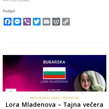
Podijeli
Facebook
Messenger
Viber
Twitter
Email
WordPress
Copy
Link
MILI DUELI 2023
POEZIJA
Lora Mladenova – Tajna večera