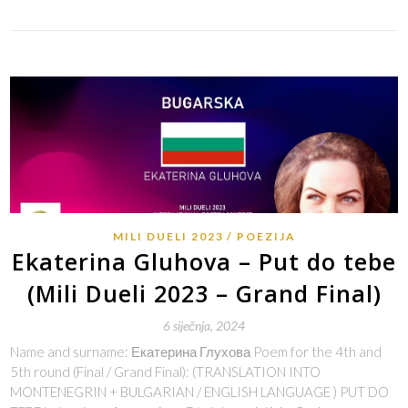
MILI DUELI 2023
POEZIJA
Ekaterina Gluhova – Put do tebe
(Mili Dueli 2023 – Grand Final)
6 siječnja, 2024
Name and surname: Екатерина Глухова Poem for the 4th and
5th round (Final / Grand Final): (TRANSLATION INTO
MONTENEGRIN + BULGARIAN / ENGLISH LANGUAGE ) PUT DO