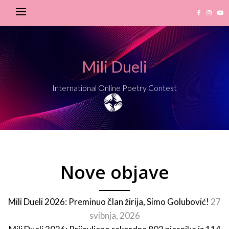
Mili Dueli
International Online Poetry Contest
Nove objave
Mili Dueli 2026: Preminuo član žirija, Simo Golubović!
27
svibnja, 2026