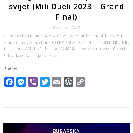
svijet (Mili Dueli 2023 – Grand
Final)
6 siječnja, 2024
Name and surname: Georgi Gavrilov Poem for the 4th and 5th
round (Final / Grand Final): (TRANSLATION INTO MONTENEGRIN
+ BULGARIAN / ENGLISH LANGUAGE ) hipoteka na svijet četvrti
zid pada i ovo nije pozorište…
Podijeli
Facebook
Messenger
Viber
Twitter
Email
WordPress
Copy
Link