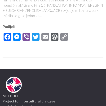
Name and surname: Eva Gocheva Poem for the 4th and 5th
round (Final / Grand Final): (TRANSLATION INTO MONTENEGRIN
+ BULGARIAN / ENGLISH LANGUAGE ) svijet je mrtav luna park
svjetla se gase jedno za…
Podijeli
Facebook
Messenger
Viber
Twitter
Email
WordPress
Copy
Link
MILI DUELI
Project for intercultural dialogue