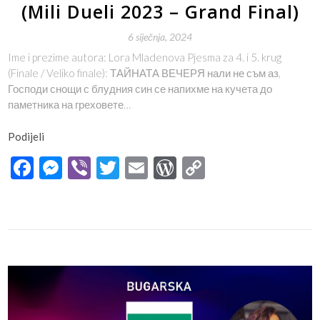
(Mili Dueli 2023 – Grand Final)
6 siječnja, 2024
Ime i prezime autora: Lora Mladenova Pjesma za 4. i 5. krug
(Finale / Veliko finale): ТАЙНАТА ВЕЧЕРЯ нали не съм аз,
Господи снощи с блудния син се напихме на кучета до
паметника на греховете…
Podijeli
Facebook
Messenger
Viber
Twitter
Email
WordPress
Copy
Link