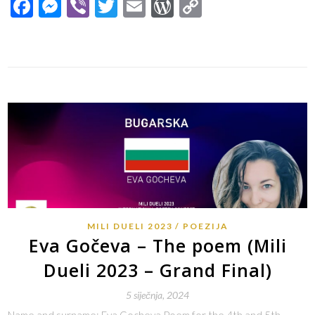
Facebook
Messenger
Viber
Twitter
Email
WordPress
Copy
Link
MILI DUELI 2023
POEZIJA
Eva Gočeva – The poem (Mili
Dueli 2023 – Grand Final)
5 siječnja, 2024