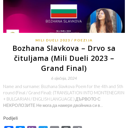
MILI DUELI 2023
POEZIJA
Bozhana Slavkova – Drvo sa
čituljama (Mili Dueli 2023 –
Grand Final)
6 siječnja, 2024
Name and surname: Bozhana Slavkova Poem for the 4th and 5th
round (Final / Grand Final): (TRANSLATION INTO MONTENEGRIN
+ BULGARIAN / ENGLISH LANGUAGE ) ДЪРВОТО С
НЕКРОЛОЗИТЕ Не мога да намеря двойника си в…
Podijeli