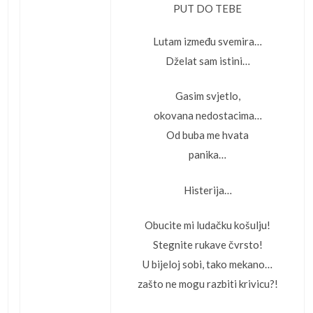
PUT DO TEBE
Lutam između svemira…
Dželat sam istini…
Gasim svjetlo,
okovana nedostacima…
Od buba me hvata
panika…
Histerija…
Obucite mi ludačku košulju!
Stegnite rukave čvrsto!
U bijeloj sobi, tako mekano…
zašto ne mogu razbiti krivicu?!