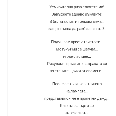
Усмирителна риза сложете ми!
Завържете здраво ръкавите!
В бялата стая и толкова мека…
защо не мога да разбия вината?!
Подушвам присъствието ти…
Мозъкът ми се шегува…
играе си с мен…
Рисувам с пръстите на краката си
по стените щрихи от спомени…
После се къпя в светлината
на лампата…
представям си, че е пролетен дъжд…
Ключът завъртя се
в ключалката…