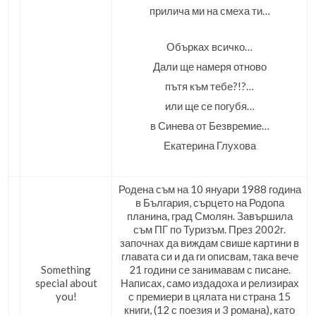
прилича ми на смеха ти…
Обърках всичко…
Дали ще намеря отново
пътя към тебе?!?…
или ще се погубя…
в Синева от Безвремие…
Екатерина Глухова
Родена съм на 10 януари 1988 година
в България, сърцето на Родопа
планина, град Смолян. Завършила
съм ПГ по Туризъм. През 2002г.
започнах да виждам свише картини в
главата си и да ги описвам, така вече
Something
21 години се занимавам с писане.
special about
Написах, само издадоха и релизирах
you!
с премиери в цялата ни страна 15
книги, (12 с поезия и 3 романа), като