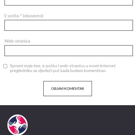
E-pošta
* (obavezno)
Web-stranica
Spremi moje ime, e-poštu i web-stranicu u ovom internet
pregledniku za sljedeći put kada budem komentirao.