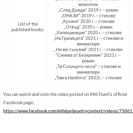
монолози
„След Дъжда“ 2019 г. – роман
„ОНАЗИ“ 2019 г. – стихове
„Кухини” 2020 г. – стихове
List of the
„Отвъд” 2020 г. – роман
published books:
„Халюцинации” 2020 г. – стихове
„На Границата” 2021 г. – стихове и
миниатюри
„ Не ме сънувай” 2021 г. – стихове
“Синева от Безвремие“ 2021 г. –
роман
„Ти Слънцето ли си“ – стихове и
миниатюри
„Там в Необята“ 2022г. – стихове
You can watch and vote the video posted on Mili Dueli’s official
Facebook page:
https://www.facebook.com/miliduelipoetrycontest/videos/750