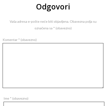
Odgovori
Vaša adresa e-pošte neće biti objavljena.
Obavezna polja su
označena sa
* (obavezno)
Komentar
* (obavezno)
Ime
* (obavezno)