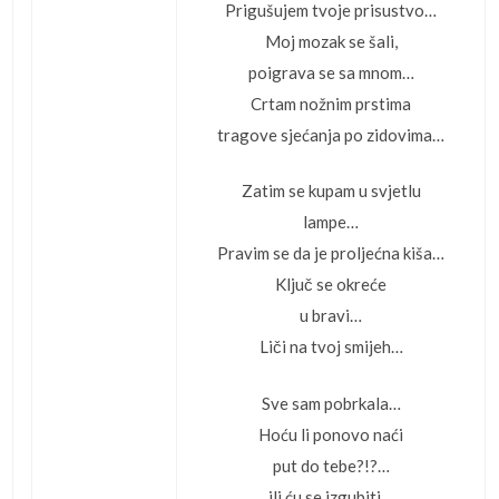
Prigušujem tvoje prisustvo…
Moj mozak se šali,
poigrava se sa mnom…
Crtam nožnim prstima
tragove sjećanja po zidovima…
Zatim se kupam u svjetlu
lampe…
Pravim se da je proljećna kiša…
Ključ se okreće
u bravi…
Liči na tvoj smijeh…
Sve sam pobrkala…
Hoću li ponovo naći
put do tebe?!?…
ili ću se izgubiti…