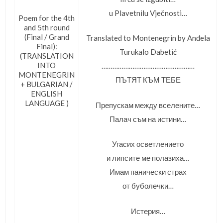
u Plavetnilu Vječnosti…
Poem for the 4th
and 5th round
(Final / Grand
Translated to Montenegrin by Anđela
Final):
Turukalo Dabetić
(TRANSLATION
INTO
……………………………………………
MONTENEGRIN
ПЪТЯТ КЪМ ТЕБЕ
+ BULGARIAN /
ENGLISH
LANGUAGE )
Препускам между вселените…
Палач съм на истини…
Угасих осветлението
и липсите ме полазиха…
Имам панически страх
от буболечки…
Истерия…