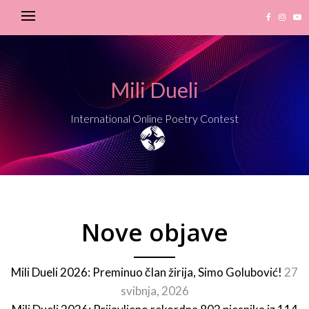
Mili Dueli
International Online Poetry Contest
Nove objave
Mili Dueli 2026: Preminuo član žirija, Simo Golubović!
27
svibnja, 2026