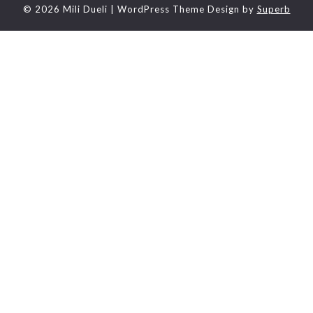
© 2026 Mili Dueli
| WordPress Theme Design by
Superb