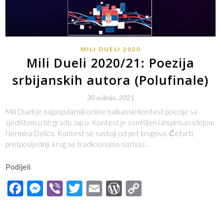
MILI DUELI 2020
Mili Dueli 2020/21: Poezija
srbijanskih autora (Polufinale)
30 svibnja, 2021
Mili Dueli je najpopularniji online balkanski kontest poezije sa
sjedištem u bh gradu Jajcu. Kontest je osmišljen i inspirisan idejom
Nermina Delića. Kontest se sastoji od pet krugova. Četvrti,
pretposljednji, krug se tradicionalno naziva i…
Podijeli
Facebook
Messenger
Viber
Twitter
Email
WordPress
Copy
Link