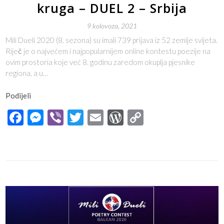
kruga – DUEL 2 – Srbija
9 kolovoza, 2021
Mili Dueli 2020 (8. sezona) su imali 739 prijava iz 52 zemlje svijeta.
Riječ je o najvećem i najpopularnijem online kontestu poezije na
ovim prostoria koje već 8. godinu zaredom okuplja pjesnike
regiona, a u…
Podijeli
Facebook
Messenger
Viber
Twitter
Email
WordPress
Copy
Link