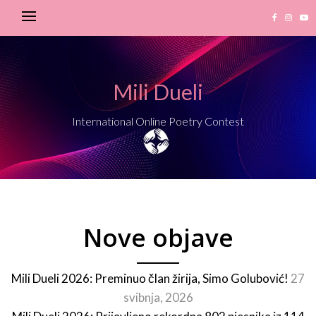
Mili Dueli
International Online Poetry Contest
Nove objave
Mili Dueli 2026: Preminuo član žirija, Simo Golubović!
27
svibnja, 2026