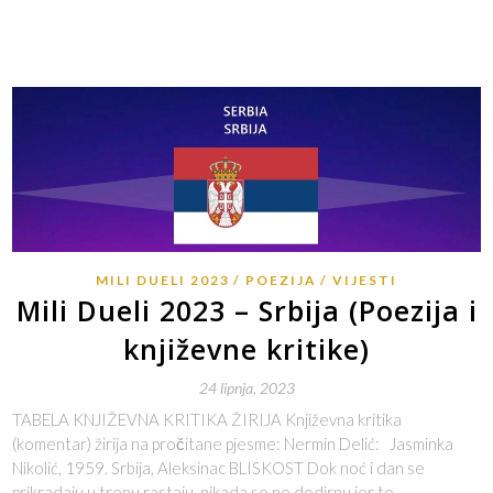
MILI DUELI 2023
POEZIJA
VIJESTI
Mili Dueli 2023 – Srbija (Poezija i
književne kritike)
24 lipnja, 2023
TABELA KNJIŽEVNA KRITIKA ŽIRIJA Književna kritika
(komentar) žirija na pročitane pjesme: Nermin Delić: Jasminka
Nikolić, 1959. Srbija, Aleksinac BLISKOST Dok noć i dan se
prikradaju u trenu rastaju, nikada se ne dodirnu jer to…