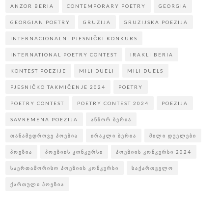
ANZOR BERIA
CONTEMPORARY POETRY
GEORGIA
GEORGIAN POETRY
GRUZIJA
GRUZIJSKA POEZIJA
INTERNACIONALNI PJESNIČKI KONKURS
INTERNATIONAL POETRY CONTEST
IRAKLI BERIA
KONTEST POEZIJE
MILI DUELI
MILI DUELS
PJESNIČKO TAKMIČENJE 2024
POETRY
POETRY CONTEST
POETRY CONTEST 2024
POEZIJA
SAVREMENA POEZIJA
ᲐᲜᲖᲝᲠ ᲑᲔᲠᲘᲐ
ᲗᲐᲜᲐᲛᲔᲓᲠᲝᲕᲔ ᲞᲝᲔᲖᲘᲐ
ᲘᲠᲐᲙᲚᲘ ᲑᲔᲠᲘᲐ
ᲛᲘᲚᲘ ᲓᲣᲔᲚᲔᲑᲘ
ᲞᲝᲔᲖᲘᲐ
ᲞᲝᲔᲖᲘᲘᲡ ᲙᲝᲜᲙᲣᲠᲡᲘ
ᲞᲝᲔᲖᲘᲘᲡ ᲙᲝᲜᲙᲣᲠᲡᲘ 2024
ᲡᲐᲔᲠᲗᲐᲨᲝᲠᲘᲡᲝ ᲞᲝᲔᲖᲘᲘᲡ ᲙᲝᲜᲙᲣᲠᲡᲘ
ᲡᲐᲥᲐᲠᲗᲕᲔᲚᲝ
ᲥᲐᲠᲗᲣᲚᲘ ᲞᲝᲔᲖᲘᲐ