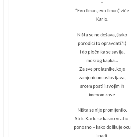
–
“Evo limun, evo limun,” viče
Karlo.
Ništa se ne dešava, (kako
porodici to opravdati?!)
i do pločnika se savija,
mokrog kapka…
Za sve prolaznike, koje
zamjenicom oslovljava,
srcem posti i svojim ih
imenom zove.
Ništa se nije promijenilo.
Stric Karlo se kasno vratio,
ponosno – kako dolikuje ocu
i nadi,