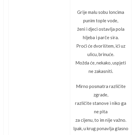
Grije malu sobu loncima
punim tople vode,
ženi i djeci ostavlja pola
hljeba i parče sira.
Proći će dvorištem, ići uz
ulicu, brinuće.
Možda će, nekako, uspjeti
ne zakasniti.
Mirno posmatra različite
zgrade,
različite stanove i niko ga
ne pita
za cijenu, to im nije važno.
Ipak, u krug ponavlja glasno