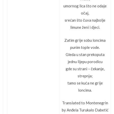
umornog lica što ne odaje
očaj,
srećan što čuva najbolje
limune ženi i djeci.
Zatim grije sobu loncima
punim tople vode.
Gleda u stan prekoputa
jednu lijepu porodicu
gde su strani – čekanje,
strepnja;
tamo se kuća ne grije
loncima.
Translated to Montenegrin
by Anđela Turukalo Dabetić