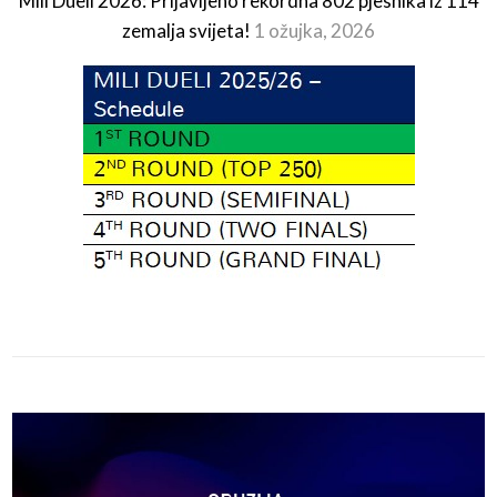
Mili Dueli 2026: Prijavljeno rekordna 802 pjesnika iz 114
zemalja svijeta!
1 ožujka, 2026