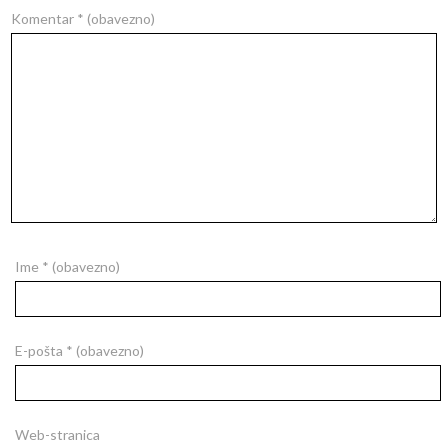
Komentar
* (obavezno)
Ime
* (obavezno)
E-pošta
* (obavezno)
Web-stranica