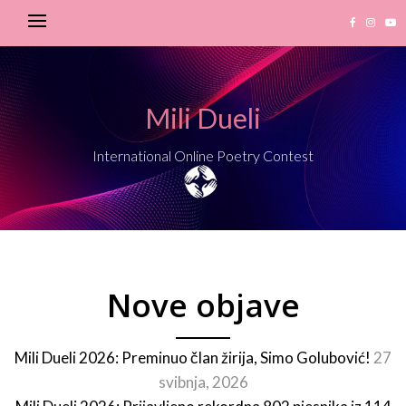
Mili Dueli
International Online Poetry Contest
Nove objave
Mili Dueli 2026: Preminuo član žirija, Simo Golubović!
27
svibnja, 2026