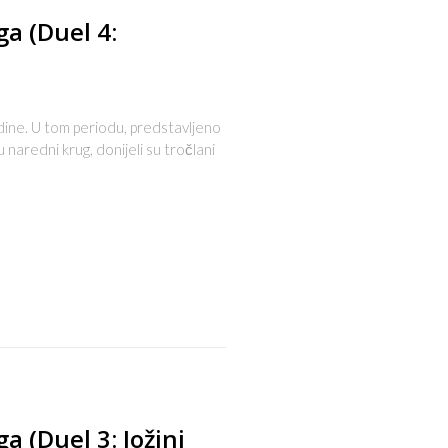
ga (Duel 4:
dine. U tom periodu, predstavljeno
naredni krug, donijeli su tročlani
s
a (Duel 3: Jožini