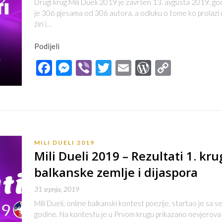
Drugi krug Mili Dueli 2019 je završen 13. avgusta 2019. go
je 306 pjesama od 306 autora, a odluku o tome ko prolazi u 
žiri i…
Podijeli
Facebook
Messenger
Viber
Twitter
Email
WordPres
Copy
Link
MILI DUELI 2019
Mili Dueli 2019 – Rezultati 1. kru
balkanske zemlje i dijaspora
31 srpnja, 2019
Mili Dueli, online balkanski kontest poezije, startao je s
godine. Na kontestu je u Prvom krugu prikazano nevjerovat