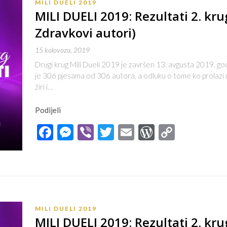
MILI DUELI 2019
MILI DUELI 2019: Rezultati 2. kru
Zdravkovi autori)
15 kolovoza, 2019
Drugi krug Mili Dueli 2019 je završen 13. avgusta 2019. go
je 306 pjesama od 306 autora, a odluku o tome ko prolazi u 
žiri i…
Podijeli
Facebook
Messenger
Viber
Twitter
Email
WordPres
Copy
Link
MILI DUELI 2019
MILI DUELI 2019: Rezultati 2. krug