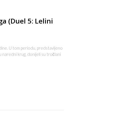
a (Duel 5: Lelini
dine. U tom periodu, predstavljeno
naredni krug, donijeli su tročlani
s