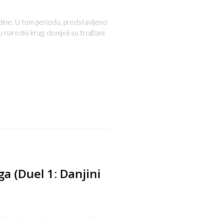
dine. U tom periodu, predstavljeno
naredni krug, donijeli su tročlani
s
ga (Duel 1: Danjini