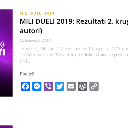
MILI DUELI 2019
MILI DUELI 2019: Rezultati 2. krug
autori)
15 kolovoza, 2019
Drugi krug Mili Dueli 2019 je završen 13. avgusta 2019. go
je 306 pjesama od 306 autora, a odluku o tome ko prolazi u 
žiri i…
Podijeli
Facebook
Messenger
Viber
Twitter
Email
WordPres
Copy
Link