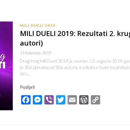
MILI DUELI 2019
MILI DUELI 2019: Rezultati 2. kru
autori)
15 kolovoza, 2019
Drugi krug Mili Dueli 2019 je završen 13. avgusta 2019. go
je 306 pjesama od 306 autora, a odluku o tome ko prolazi u 
žiri i…
Podijeli
Facebook
Messenger
Viber
Twitter
Email
WordPres
Copy
Link