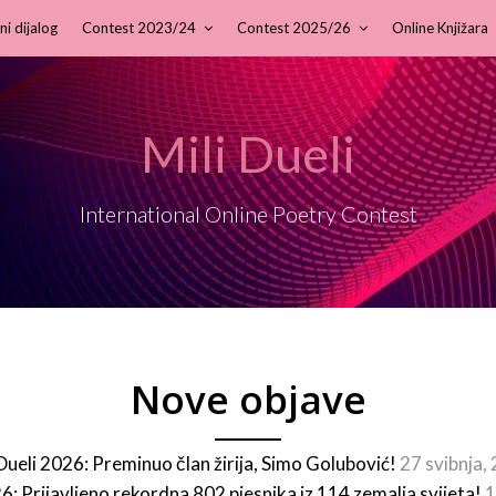
ni dijalog
Contest 2023/24
Contest 2025/26
Online Knjižara
Mili Dueli
International Online Poetry Contest
Nove objave
 Dueli 2026: Preminuo član žirija, Simo Golubović!
27 svibnja,
26: Prijavljeno rekordna 802 pjesnika iz 114 zemalja svijeta!
1