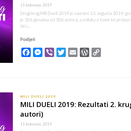
15 kolovoza, 2019
Drugi krug Mili Dueli 2019 je završen 13. avgusta 2019. go
je 306 pjesama od 306 autora, a odluku o tome ko prolazi u 
žiri i…
Podijeli
Facebook
Messenger
Viber
Twitter
Email
WordPres
Copy
Link
MILI DUELI 2019
MILI DUELI 2019: Rezultati 2. kru
autori)
15 kolovoza, 2019