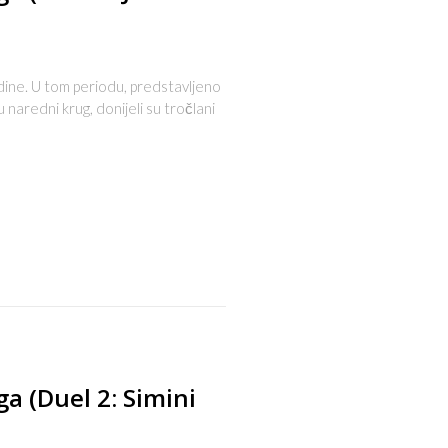
dine. U tom periodu, predstavljeno
naredni krug, donijeli su tročlani
s
ga (Duel 2: Simini