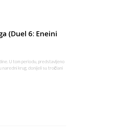
ga (Duel 6: Eneini
dine. U tom periodu, predstavljeno
naredni krug, donijeli su tročlani
s