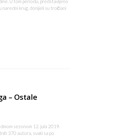
dine. U tom periodu, predstavljeno
naredni krug, donijeli su tročlani
s
ga – Ostale
a sedmom sezonom 12. jula 2019.
nih 370 autora, svaki sa po