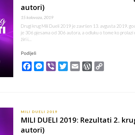
autori)
15 kolovoza, 2019
Drugi krug Mili Dueli 2019 je završen 13. avgusta 2019. go
je 306 pjesama od 306 autora, a odluku o tome ko prolazi u 
žiri i…
Podijeli
Facebook
Messenger
Viber
Twitter
Email
WordPres
Copy
Link
MILI DUELI 2019
MILI DUELI 2019: Rezultati 2. kru
autori)