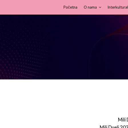
Početna
O nama
Interkultural
Mili
Mili Dueli 20