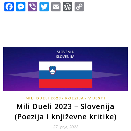
Facebook
Messenger
Viber
Twitter
Email
WordPress
Copy
Link
MILI DUELI 2023
POEZIJA
VIJESTI
Mili Dueli 2023 – Slovenija
(Poezija i književne kritike)
27 lipnja, 2023