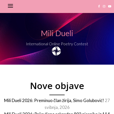
Mili Dueli
International Online Poetry Contest
Nove objave
Mili Dueli 2026: Preminuo član žirija, Simo Golubović!
27
svibnja, 2026