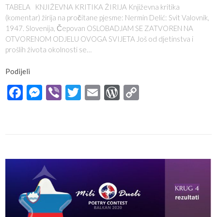
TABELA KNJIŽEVNA KRITIKA ŽIRIJA Književna kritika
(komentar) žirija na pročitane pjesme: Nermin Delić: Svit Valovnik,
1947. Slovenija, Čepovan OSLOBADJAM SE ZATVOREN NA
OTVORENOM ODJELU OVOGA SVIJETA Još od djetinstva i
prošlih života okolnosti se…
Podijeli
Facebook
Messenger
Viber
Twitter
Email
WordPress
Copy
Link