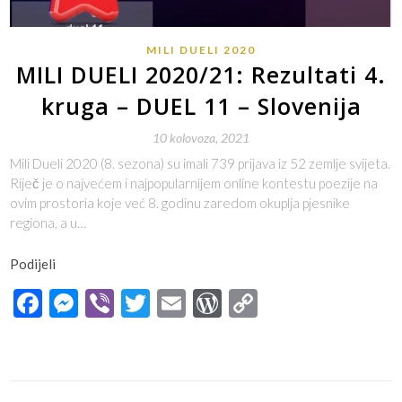
MILI DUELI 2020
MILI DUELI 2020/21: Rezultati 4.
kruga – DUEL 11 – Slovenija
10 kolovoza, 2021
Mili Dueli 2020 (8. sezona) su imali 739 prijava iz 52 zemlje svijeta.
Riječ je o najvećem i najpopularnijem online kontestu poezije na
ovim prostoria koje već 8. godinu zaredom okuplja pjesnike
regiona, a u…
Podijeli
Facebook
Messenger
Viber
Twitter
Email
WordPress
Copy
Link