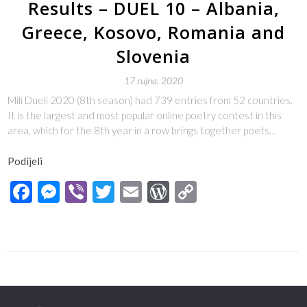
Results – DUEL 10 – Albania,
Greece, Kosovo, Romania and
Slovenia
17 rujna, 2020
Mili Dueli 2020 (8th season) had 739 entries from 52 countries.
It is the largest and most popular online poetry contest in this
area, which for the 8th year in a row brings together poets…
Podijeli
Facebook
Messenger
Viber
Twitter
Email
WordPress
Copy
Link