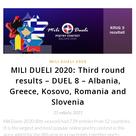
MILI DUELI 2020
MILI DUELI 2020: Third round
results – DUEL 8 – Albania,
Greece, Kosovo, Romania and
Slovenia
21 veljače, 2021
Mili Duels 2020 (8th season) had 739 entries from 52 countries.
It is the largest and most popular online poetry contest in this
area, which for the 8th year in a row brings together poets…