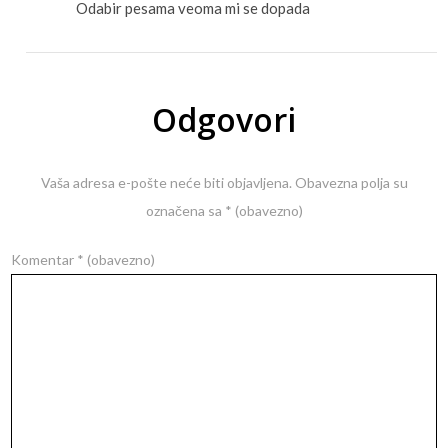
Odabir pesama veoma mi se dopada
Odgovori
Vaša adresa e-pošte neće biti objavljena.
Obavezna polja su
označena sa
* (obavezno)
Komentar
* (obavezno)