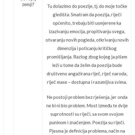
zemji?
Tu dolazimo do poezije, tj. do moje točke
gledišta. Smatram da poezija, riječi
općenito, trebaju biti usmjerene ka
izazivanju emocija, propitivanju svega,
otvaranju novih pogleda, otkrivanju novih
dimenzija i poticanju kritičkog
promišljanja. Razlog zbog kojeg ja pišem
leži u tome da želim da poezija bude
društveno angažirana riječ, riječ naroda,
riječ mase – dostupna i razumljiva svima.
Ne postoji problem bez rješenja, jer onda
ne bi ni bio problem. Most između te dvije
suprotnosti su riječi, sa svom svojom
puninom i značenjem. Poezija su riječi.
Pjesma je definicija problema, način na