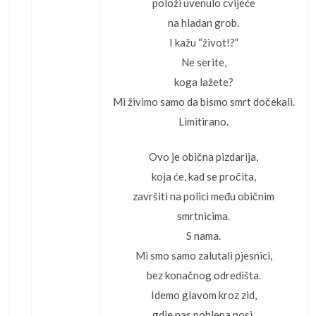
položi uvenulo cvijeće
na hladan grob.
I kažu “život!?”
Ne serite,
koga lažete?
Mi živimo samo da bismo smrt dočekali.
Limitirano.
Ovo je obična pizdarija,
koja će, kad se pročita,
završiti na polici među običnim
smrtnicima.
S nama.
Mi smo samo zalutali pjesnici,
bez konačnog odredišta.
Idemo glavom kroz zid,
gdje nas pohlepa nosi.