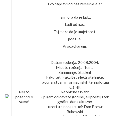
Tko napravi od nas remek-djela?
Taj mora da je lud…
Luđi od nas.
Taj mora da je umjetnost,
poezija.
Pročačkaj um.
Datum rođenja: 20.08.2004.
Mjesto rođenja: Tuzla
Zanimanje: Student
Fakultet: Fakultet elektrotehnike,
računarstva i informacijskih tehnologija
Osijek
Nešto
Neobične stvari:
posebno o
– pišem od devete godine, ali poeziju tek
Vama!
godinu dana aktivno
– uzori u pisanju su mi: Dan Brown,
Bukowski