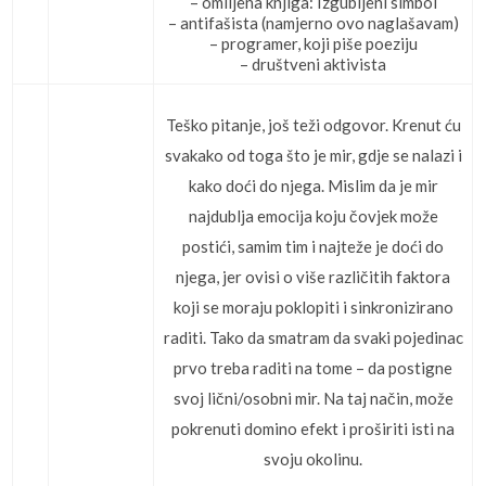
– omiljena knjiga: Izgubljeni simbol
– antifašista (namjerno ovo naglašavam)
– programer, koji piše poeziju
– društveni aktivista
Teško pitanje, još teži odgovor. Krenut ću
svakako od toga što je mir, gdje se nalazi i
kako doći do njega. Mislim da je mir
najdublja emocija koju čovjek može
postići, samim tim i najteže je doći do
njega, jer ovisi o više različitih faktora
koji se moraju poklopiti i sinkronizirano
raditi. Tako da smatram da svaki pojedinac
prvo treba raditi na tome – da postigne
svoj lični/osobni mir. Na taj način, može
pokrenuti domino efekt i proširiti isti na
svoju okolinu.