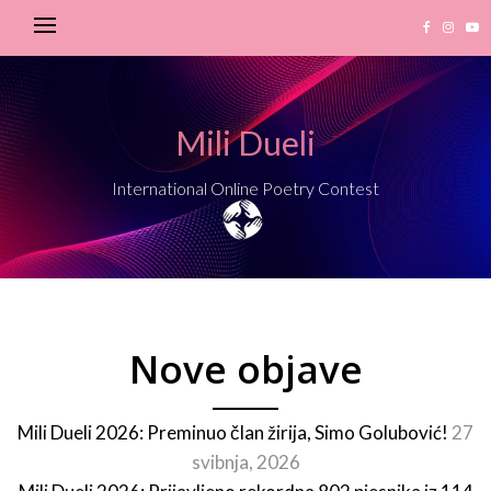
Mili Dueli
International Online Poetry Contest
Nove objave
Mili Dueli 2026: Preminuo član žirija, Simo Golubović!
27
svibnja, 2026