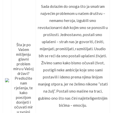
Sada dolazim do onoga što ja smatram
najvećim problemom u našem društvu –
nemamo heroja, izgubili smo
revolucionarni duh kojim smo se ponosili u
prošlosti. Jednostavno, postali smo
uplašeni – strah nas je govoriti, činiti,
Šta je po
mijenjati, promišljati, razmišljati. Usudio
Vašem
mišljenju
bih se reći da smo postali uplašeni živjeti.
glavni
Živimo samo kako bismo očuvali život,
problem
miru u Vašoj
postigli neke ambicije koje smo sami
državi?
postavili i idemo prema njima linijom
Predložite
nam
manjeg otpora, jer ne želimo nikome “stati
rješenja, te
na žulj”. Postali smo mašine na traci,
kako
poezijom
gubimo ono što nas čini najinteligentnijim
donijeti i
bićima – emociju.
očuvati mir
u svojoj