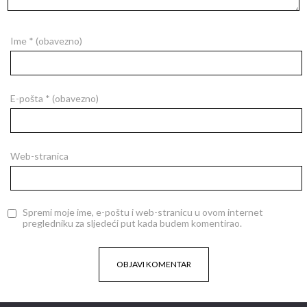
Ime
* (obavezno)
E-pošta
* (obavezno)
Web-stranica
Spremi moje ime, e-poštu i web-stranicu u ovom internet
pregledniku za sljedeći put kada budem komentirao.