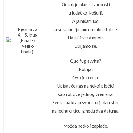
Gorak je okus stvarnosti
u luđačkoj košulji.
A ja nisam lud,
Pjesma za
ja se samo ljuljam na rubu stolice.
4. i 5. krug
‘Hajte’ i vi sa mnom.
(Finale /
Veliko
Ljuljamo se.
finale):
Quo fugis, vita?
Robija!
Ovo je robija.
Upisat će nas na nekoj pločici
kao robove jednog vremena.
Sve se na kraju svodi na jedan stih,
na jednu crticu između dva datuma.
Možda netko i zaplače,