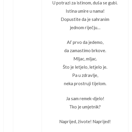
U potrazi za istinom, duša se gubi.
Istina umire u nama!
Dopustite da je sahranim
jednom riječju…
Al’ prvo da jedemo,
da zamastimo brkove.
Mljac, mljac.
Što je letjelo, letjelo je.
Pa u zdravlje,
neka prostruji tijelom.
Ja sam remek-djelo!
Tko je umjetnik?
Naprijed, živote! Naprijed!