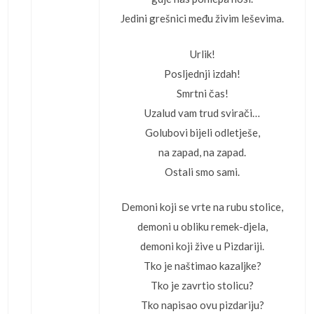
Jedini grešnici među živim leševima.
Urlik!
Posljednji izdah!
Smrtni čas!
Uzalud vam trud svirači…
Golubovi bijeli odletješe,
na zapad, na zapad.
Ostali smo sami.
Demoni koji se vrte na rubu stolice,
demoni u obliku remek-djela,
demoni koji žive u Pizdariji.
Tko je naštimao kazaljke?
Tko je zavrtio stolicu?
Tko napisao ovu pizdariju?