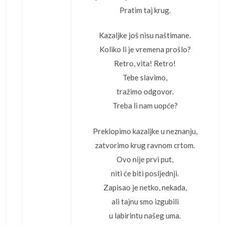
Pratim taj krug.
Kazaljke još nisu naštimane.
Koliko li je vremena prošlo?
Retro, vita! Retro!
Tebe slavimo,
tražimo odgovor.
Treba li nam uopće?
Preklopimo kazaljke u neznanju,
zatvorimo krug ravnom crtom.
Ovo nije prvi put,
niti će biti posljednji.
Zapisao je netko, nekada,
ali tajnu smo izgubili
u labirintu našeg uma.