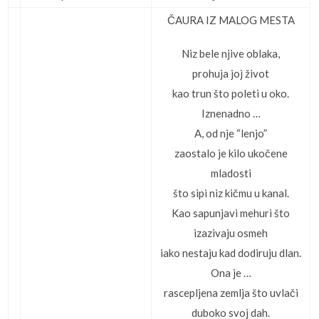
ČAURA IZ MALOG MESTA
Niz bele njive oblaka,
prohuja joj život
kao trun što poleti u oko.
Iznenadno …
A, od nje “lenjo”
zaostalo je kilo ukočene
mladosti
što sipi niz kičmu u kanal.
Kao sapunjavi mehuri što
izazivaju osmeh
iako nestaju kad dodiruju dlan.
Ona je …
rascepljena zemlja što uvlači
duboko svoj dah.