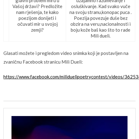
glavni problem miru u
uzajamno razumevanje i
Vašoj državi? Predložite
osluškivanje. Kad svako vuče
nam rješenja, te kako
na svoju stranu,konopac puca .
poezijom donijeti i
Poezija povezuje duše bez
očuvati mir u svojoj
obzira na veru,nacionalnosti i
zemji?
boju kože baš kao što to rade
Mili dueli.
Glasati možete i pregledom video snimka koji je postavljen na
zvaničnu Facebook stranicu Mili Dueli:
https://www.facebook.com/miliduelipoetrycontest/videos/362