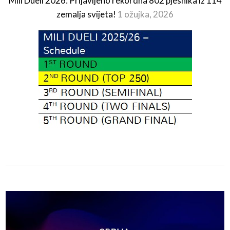
Mili Dueli 2026: Prijavljeno rekordna 802 pjesnika iz 114
zemalja svijeta!
1 ožujka, 2026