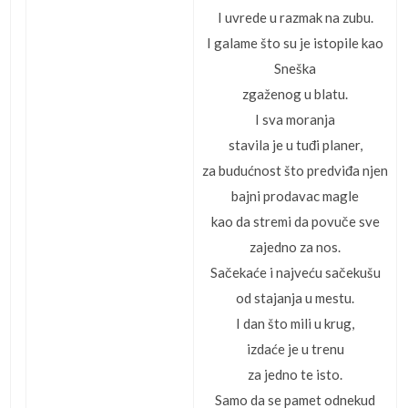
I uvrede u razmak na zubu.
I galame što su je istopile kao
Sneška
zgaženog u blatu.
I sva moranja
stavila je u tuđi planer,
za budućnost što predviđa njen
bajni prodavac magle
kao da stremi da povuče sve
zajedno za nos.
Sačekaće i najveću sačekušu
od stajanja u mestu.
I dan što mili u krug,
izdaće je u trenu
za jedno te isto.
Samo da se pamet odnekud