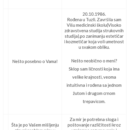
20.10.1986.
Rođena u Tuzli. Završila sam
Višu medicinski školu(Visoko
zdravstvena studija strukovnih
studija),po zanimanju estetičar
i kozmetičar koja voli umetnost
u svakom obliku.
Nešto neobično o meni?
Nešto posebno o Vama!
Sklop sam ličnosti koja ima
velike krajnosti, veoma
intuitivna i rođena sa jednom
žutom i drugom crnom
trepavicom.
Za mir je potrebna sloga i
Šta je po Vašem mišljenju
poštovanje različitosti kroz