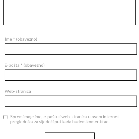
Ime
* (obavezno)
E-pošta
* (obavezno)
Web-stranica
Spremi moje ime, e-poštu i web-stranicu u ovom internet
pregledniku za sljedeći put kada budem komentirao.