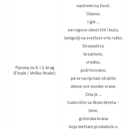
nastremi na život.
Glasno.
I gle …
na rogove obesi štit i kuću,
izmigolji na svetlost vrlo retko.
Siromaštvo
kreativno,
vredno,
Pjesma za 4. i 5. krug
požrtvovano,
(Finale / Veliko finale):
pa se na nju kao strašilo
obese sve seoske vrane.
Ona je …
čudovište sa likom deteta –
žene,
goloruka brana
koju meštani prodadoše u