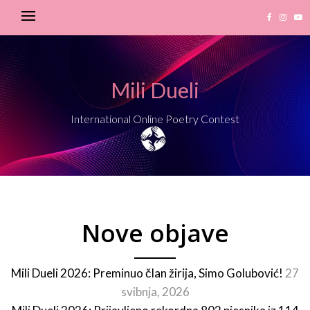
Mili Dueli
International Online Poetry Contest
Nove objave
Mili Dueli 2026: Preminuo član žirija, Simo Golubović!
27
svibnja, 2026