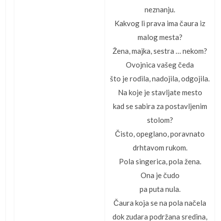
neznanju.
Kakvog li prava ima čaura iz
malog mesta?
Žena, majka, sestra … nekom?
Ovojnica vašeg čeda
što je rodila, nadojila, odgojila.
Na koje je stavljate mesto
kad se sabira za postavljenim
stolom?
Čisto, opeglano, poravnato
drhtavom rukom.
Pola singerica, pola žena.
Ona je čudo
pa puta nula.
Čaura koja se na pola načela
dok zudara podržana sredina,