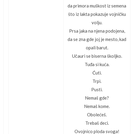
da primora muškost iz semena
što iz lakta pokazuje vojničku
volju.
Prsa jaka na njena podojena,
da se zna gde joj je mesto, kad
opali barut.
Učauri se biserna školjko.
Tuđa si kuća.
Ćuti.
Trpi.
Pusti.
Nemaš gde?
Nemaš kome.
Obolećeš.
Trebaš deci.
Ovojnico ploda svoga!