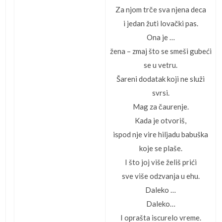
Za njom trče sva njena deca
i jedan žuti lovački pas.
Ona je …
žena – zmaj što se smeši gubeći
se u vetru.
Šareni dodatak koji ne služi
svrsi.
Mag za čaurenje.
Kada je otvoriš,
ispod nje vire hiljadu babuška
koje se plaše.
I što joj više želiš prići
sve više odzvanja u ehu.
Daleko …
Daleko…
I oprašta iscurelo vreme.