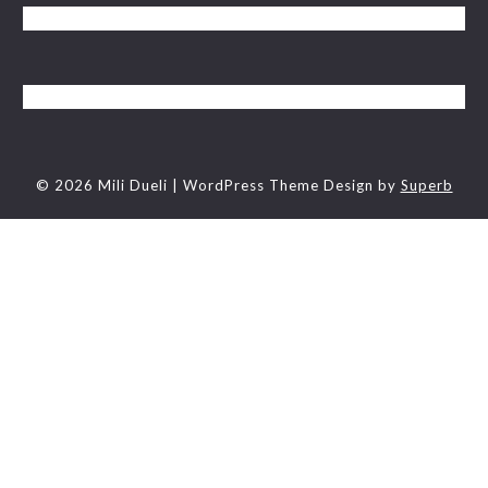
© 2026 Mili Dueli
| WordPress Theme Design by
Superb