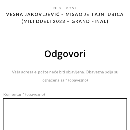
VESNA JAKOVLJEVIĆ – MISAO JE TAJNI UBICA
(MILI DUELI 2023 – GRAND FINAL)
Odgovori
Vaša adresa e-pošte neće biti objavljena.
Obavezna polja su
označena sa
* (obavezno)
Komentar
* (obavezno)