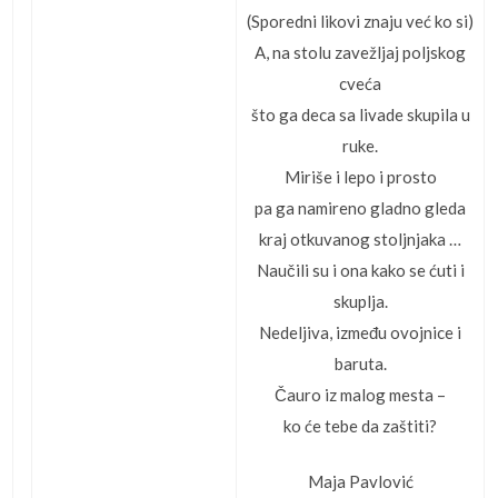
(Sporedni likovi znaju već ko si)
A, na stolu zavežljaj poljskog
cveća
što ga deca sa livade skupila u
ruke.
Miriše i lepo i prosto
pa ga namireno gladno gleda
kraj otkuvanog stoljnjaka …
Naučili su i ona kako se ćuti i
skuplja.
Nedeljiva, između ovojnice i
baruta.
Čauro iz malog mesta –
ko će tebe da zaštiti?
Maja Pavlović