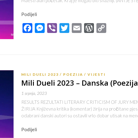
Maestralan početak. Kraj je mogao biti snažniji. (ANTJE ST
Podijeli
Facebook
Messenger
Viber
Twitter
Email
WordPres
Copy
Link
MILI DUELI 2023
POEZIJA
VIJESTI
Mili Dueli 2023 – Danska (Poezija 
1 srpnja, 2023
RESULTS REZULTATI LITERARY CRITICISM OF JURY M
ŽIRIJA Književna kritika (komentar) žirija na pročitane pj
odabrani danski autori su ostavili vrlo dobar utisak na me
Podijeli