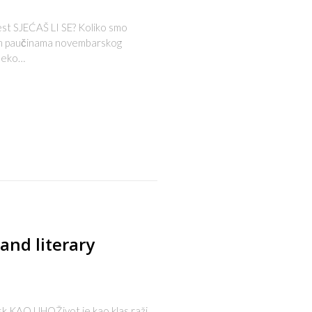
st SJEĆAŠ LI SE? Koliko smo
ivim paučinama novembarskog
 neko…
s
 and literary
 KAO UHOŽivot je kao klas raži,