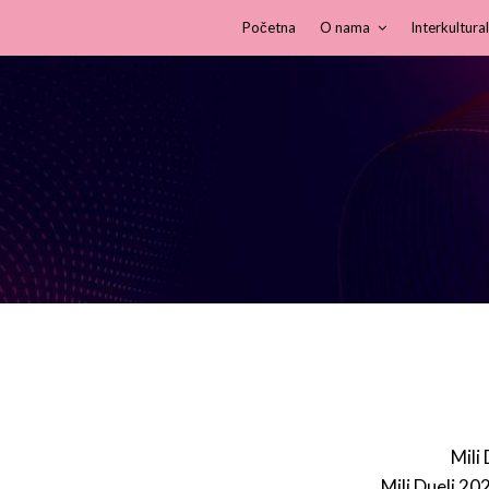
Početna
O nama
Interkultural
Mili
Mili Dueli 20