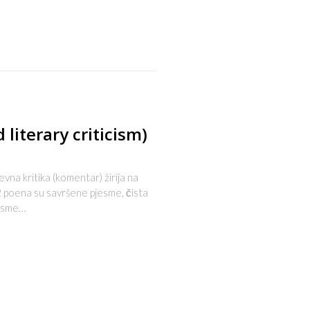
s
 literary criticism)
kritika (komentar) žirija na
 poena su savršene pjesme, čista
jesme…
s