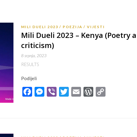
MILI DUELI 2023
POEZIJA
VIJESTI
Mili Dueli 2023 – Kenya (Poetry a
criticism)
8 srpnja, 2023
RESULTS
Podijeli
Facebook
Messenger
Viber
Twitter
Email
WordPres
Copy
Link