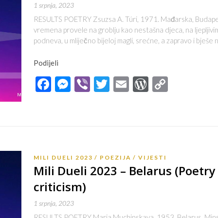
1 srpnja, 2023
RESULTS POETRY Zsuzsa A. Túri, 1971. Mađarska, Budape
vremena provele na groblju kao nestašna djeca, na ljeplj
podneva, u mliječno bijeloj magli, srećne, a zapravo i bješe
Podijeli
Facebook
Messenger
Viber
Twitter
Email
WordPres
Copy
Link
MILI DUELI 2023
POEZIJA
VIJESTI
Mili Dueli 2023 – Belarus (Poetry
criticism)
1 srpnja, 2023
RESULTS POETRY Maria Muchinskaya, 1953. Belarus, Minsk