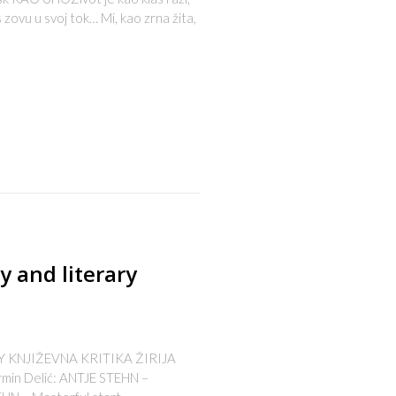
 zovu u svoj tok… Mi, kao zrna žita,
s
y and literary
Y KNJIŽEVNA KRITIKA ŽIRIJA
ermin Delić: ANTJE STEHN –