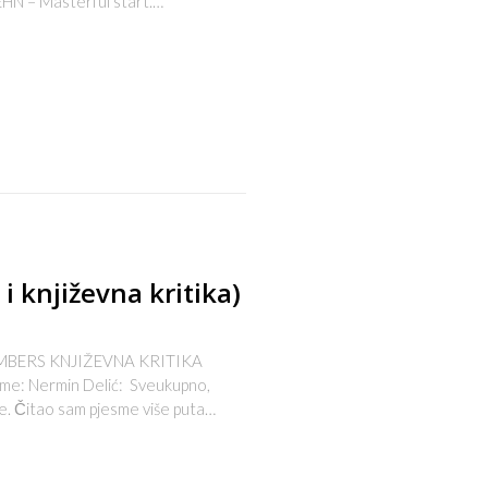
EHN – Masterful start.…
s
i književna kritika)
EMBERS KNJIŽEVNA KRITIKA
esme: Nermin Delić: Sveukupno,
ne. Čitao sam pjesme više puta…