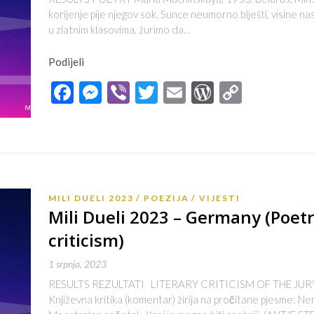
korijenje pije njegov sok. Sunce neumorno blješti, visine nas
u zlatnim klasovima, žurimo da…
Podijeli
Facebook
Messenger
Viber
Twitter
Email
WordPres
Copy
Link
MILI DUELI 2023
POEZIJA
VIJESTI
Mili Dueli 2023 – Germany (Poetr
criticism)
1 srpnja, 2023
RESULTS REZULTATI LITERARY CRITICISM OF THE JUR
Književna kritika (komentar) žirija na pročitane pjesme: N