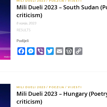
MILI DUELI 2023
POEZIJA
VIJESTI
Mili Dueli 2023 – South Sudan (P
criticism)
8 srpnja, 2023
RESULTS
Podijeli
Facebook
Messenger
Viber
Twitter
Email
WordPres
Copy
Link
MILI DUELI 2023
POEZIJA
VIJESTI
Mili Dueli 2023 – Hungary (Poetry
criticism)