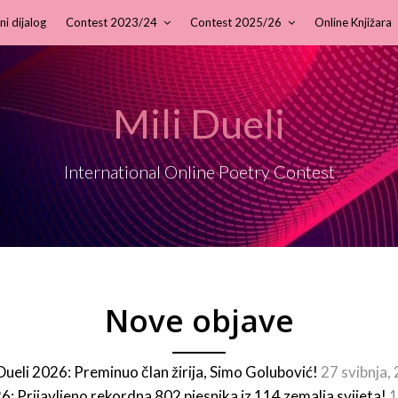
ni dijalog
Contest 2023/24
Contest 2025/26
Online Knjižara
Mili Dueli
International Online Poetry Contest
Nove objave
 Dueli 2026: Preminuo član žirija, Simo Golubović!
27 svibnja,
26: Prijavljeno rekordna 802 pjesnika iz 114 zemalja svijeta!
1