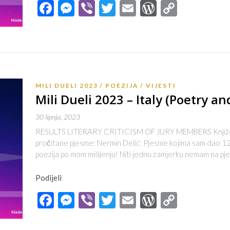
Facebook
Messenger
Viber
Twitter
Email
WordPres
Copy
Link
MILI DUELI 2023
POEZIJA
VIJESTI
Mili Dueli 2023 – Italy (Poetry and
30 lipnja, 2023
RESULTS LITERARY CRITICISM OF JURY MEMBERS Književna 
pročitane pjesme: Nermin Delić: Pjesme kojima sam dao 12
poezija po mom mišljenju! Niti jednu zamjerku nemam na p
Podijeli
Facebook
Messenger
Viber
Twitter
Email
WordPres
Copy
Link