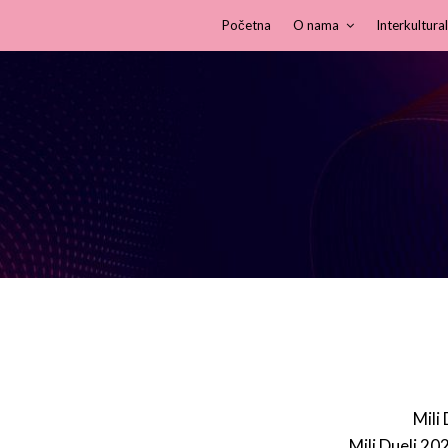
Početna
O nama
Interkultural
Mili
Mili Dueli 20