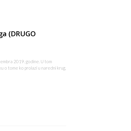
ruga (DRUGO
eptembra 2019. godine. U tom
u o tome ko prolazi u naredni krug,
s