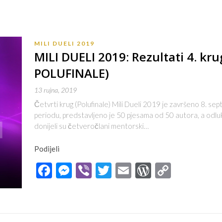
MILI DUELI 2019
MILI DUELI 2019: Rezultati 4. k
POLUFINALE)
13 rujna, 2019
Četvrti krug (Polufinale) Mili Dueli 2019 je završeno 8. s
periodu, predstavljeno je 50 pjesama od 50 autora, a odluk
donijeli su četveročlani mentorski…
Podijeli
Facebook
Messenger
Viber
Twitter
Email
WordPres
Copy
Link