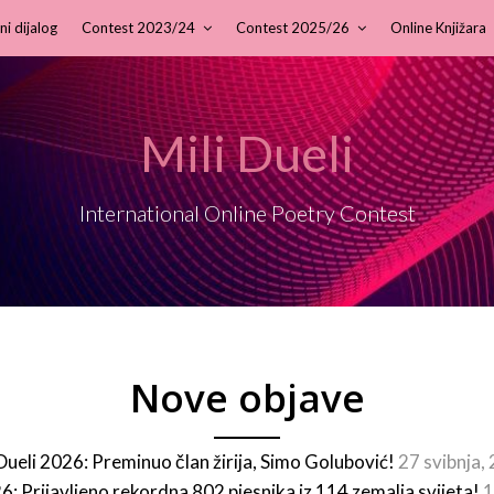
ni dijalog
Contest 2023/24
Contest 2025/26
Online Knjižara
Mili Dueli
International Online Poetry Contest
Nove objave
 Dueli 2026: Preminuo član žirija, Simo Golubović!
27 svibnja,
26: Prijavljeno rekordna 802 pjesnika iz 114 zemalja svijeta!
1