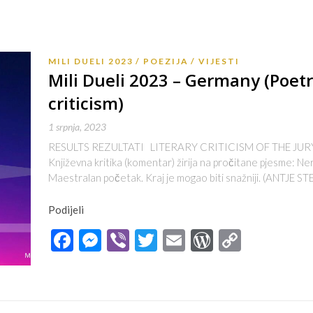
MILI DUELI 2023
POEZIJA
VIJESTI
Mili Dueli 2023 – Germany (Poetr
criticism)
1 srpnja, 2023
RESULTS REZULTATI LITERARY CRITICISM OF THE JUR
Književna kritika (komentar) žirija na pročitane pjesme: N
Maestralan početak. Kraj je mogao biti snažniji. (ANTJE ST
Podijeli
Facebook
Messenger
Viber
Twitter
Email
WordPres
Copy
Link