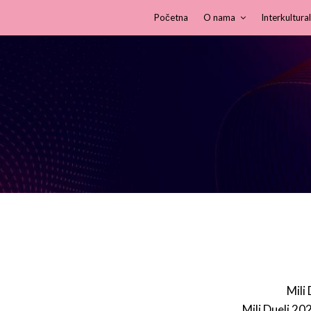
Početna
O nama
Interkultural
Mili
Mili Dueli 20