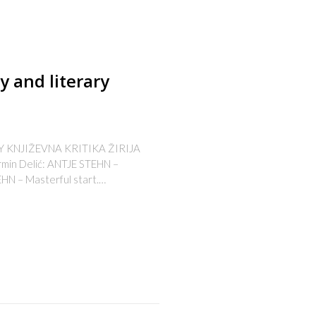
y and literary
Y KNJIŽEVNA KRITIKA ŽIRIJA
ermin Delić: ANTJE STEHN –
EHN – Masterful start.…
s