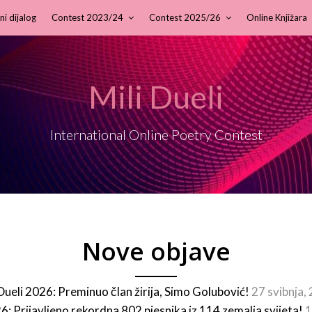
ni dijalog
Contest 2023/24
Contest 2025/26
Online Knjižara
Mili Dueli
International Online Poetry Contest
Nove objave
 Dueli 2026: Preminuo član žirija, Simo Golubović!
27 svibnja,
26: Prijavljeno rekordna 802 pjesnika iz 114 zemalja svijeta!
1