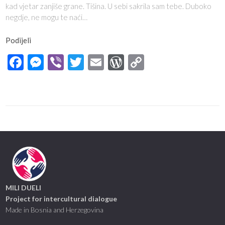
kad vjetar zanjiše grane. Tišina. U sebi sakrila sam tebe. Duboko
negdje, ne mogu te naći…
Podijeli
Facebook
Messenger
Viber
Twitter
Email
WordPress
Copy
Link
MILI DUELI
Project for intercultural dialogue
Made in Bosnia and Herzegovina