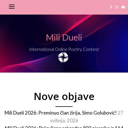
Mili Dueli
International Online Poetry Contest
Nove objave
Mili Dueli 2026: Preminuo član žirija, Simo Golubović!
27
svibnja, 2026