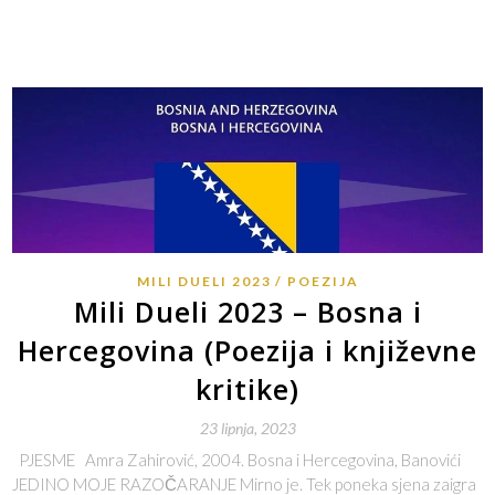
MILI DUELI 2023
POEZIJA
Mili Dueli 2023 – Bosna i
Hercegovina (Poezija i književne
kritike)
23 lipnja, 2023
PJESME Amra Zahirović, 2004. Bosna i Hercegovina, Banovići
JEDINO MOJE RAZOČARANJE Mirno je. Tek poneka sjena zaigra