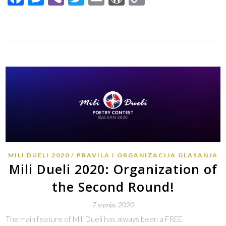
Link
MILI DUELI 2020
PRAVILA I ORGANIZACIJA GLASANJA
Mili Dueli 2020: Organization of
the Second Round!
7 srpnja, 2020
The main feature of Mili Dueli has always been a FREE