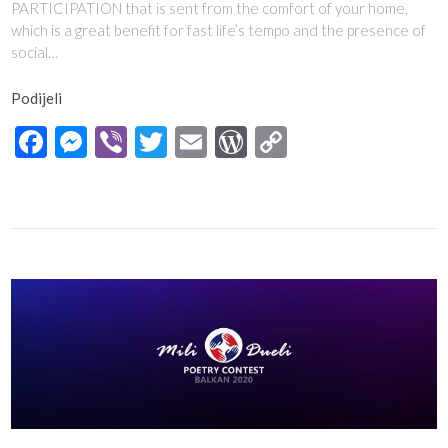
PARTICIPATION that is sent from the comfort of your home,
which is a great benefit for fast life’s tempo and the presence of
social…
Podijeli
Facebook
Messenger
Viber
Twitter
Email
WordPress
Copy
Link