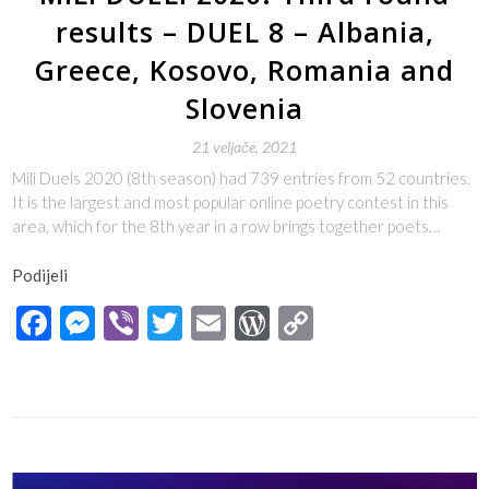
results – DUEL 8 – Albania,
Greece, Kosovo, Romania and
Slovenia
21 veljače, 2021
Mili Duels 2020 (8th season) had 739 entries from 52 countries.
It is the largest and most popular online poetry contest in this
area, which for the 8th year in a row brings together poets…
Podijeli
Facebook
Messenger
Viber
Twitter
Email
WordPress
Copy
Link