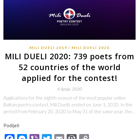
MILI DUELI 2019
MILI DUELI 2020
MILI DUELI 2020: 739 poets from
52 countries of the world
applied for the contest!
6 lipnja, 2020
Applications for the eighth season of the most popular online
Balkan poetry contest, Mili Duelli, ended on June 1, 2020. In the
period from February 20, 2020 to May 31 of the same year, the…
Podijeli
Facebook
Messenger
Viber
Twitter
Email
WordPress
Copy