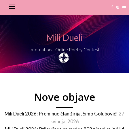
Mili Dueli
International Online Poetry Contest
Nove objave
Mili Dueli 2026: Preminuo član žirija, Simo Golubović!
27
svibnja, 2026