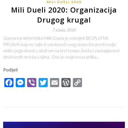
MILI DUELI 2020
Mili Dueli 2020: Organizacija
Drugog kruga!
7 srpnja, 2020
Glavna karakteristika Milih Duela je oduvijek BESPLATNA
PRIJAVA koja se šalje iz udobnosti svog doma što predstavlja
veliku pogodnost s obzirom na brzi tempo života i zastupljenost
društvenih mreža u njima. Ovo je svojevrsna prilika…
Podijeli
Facebook
Messenger
Viber
Twitter
Email
WordPress
Copy
Link