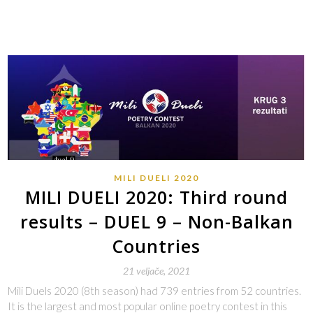
MILI DUELI 2020
MILI DUELI 2020: Third round
results – DUEL 9 – Non-Balkan
Countries
21 veljače, 2021
Mili Duels 2020 (8th season) had 739 entries from 52 countries.
It is the largest and most popular online poetry contest in this