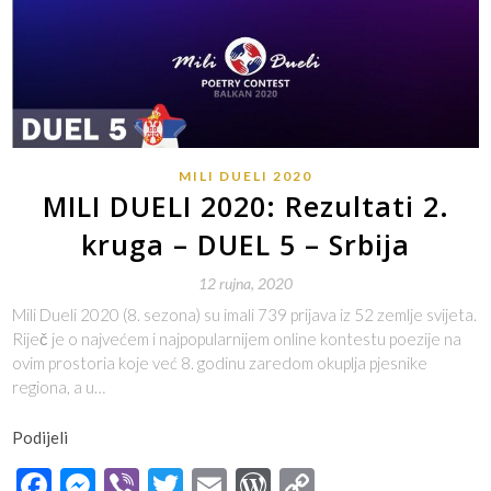
MILI DUELI 2020
MILI DUELI 2020: Rezultati 2.
kruga – DUEL 5 – Srbija
12 rujna, 2020
Mili Dueli 2020 (8. sezona) su imali 739 prijava iz 52 zemlje svijeta.
Riječ je o najvećem i najpopularnijem online kontestu poezije na
ovim prostoria koje već 8. godinu zaredom okuplja pjesnike
regiona, a u…
Podijeli
Facebook
Messenger
Viber
Twitter
Email
WordPress
Copy