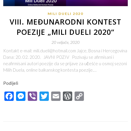
MILI DUELI 2020
VIII. MEĐUNARODNI KONTEST
POEZIJE „MILI DUELI 2020“
20 veljače, 2020
Kontakt e-mail: mili.dueli@hotmail.com Jajce, Bosna i Hercegovina
Dana: 20. 02. 2020. JAVNI POZIV Pozivaju se afirmisani i
neafirmisani autori poezije da se prijave za učešće u osmoj sezoni
Milih Duela, online balkanskog kontesta poezije.…
Podijeli
Facebook
Messenger
Viber
Twitter
Email
WordPress
Copy
Link