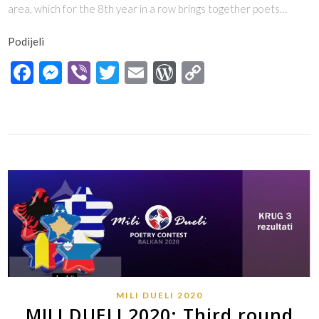
area, which for the 8th year in a row brings together poets…
Podijeli
Facebook
Messenger
Viber
Twitter
Email
WordPress
Copy
Link
MILI DUELI 2020
MILI DUELI 2020: Third round