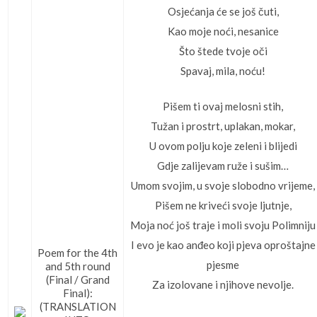
Osjećanja će se još čuti,
Kao moje noći, nesanice
Što štede tvoje oči
Spavaj, mila, noću!
Pišem ti ovaj melosni stih,
Tužan i prostrt, uplakan, mokar,
U ovom polju koje zeleni i blijedi
Gdje zalijevam ruže i sušim…
Umom svojim, u svoje slobodno vrijeme,
Pišem ne kriveći svoje ljutnje,
Moja noć još traje i moli svoju Polimniju
I evo je kao anđeo koji pjeva oproštajne
Poem for the 4th
pjesme
and 5th round
(Final / Grand
Za izolovane i njihove nevolje.
Final):
(TRANSLATION