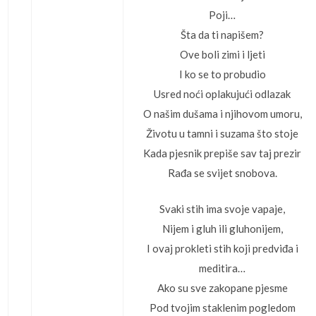
Poji…
Šta da ti napišem?
Ove boli zimi i ljeti
I ko se to probudio
Usred noći oplakujući odlazak
O našim dušama i njihovom umoru,
Životu u tamni i suzama što stoje
Kada pjesnik prepiše sav taj prezir
Rađa se svijet snobova.
Svaki stih ima svoje vapaje,
Nijem i gluh ili gluhonijem,
I ovaj prokleti stih koji predviđa i
meditira…
Ako su sve zakopane pjesme
Pod tvojim staklenim pogledom