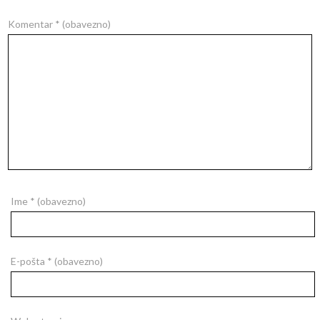
Komentar
* (obavezno)
Ime
* (obavezno)
E-pošta
* (obavezno)