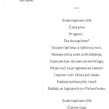
surname:
***
Svaki napisani stih
Čaša piva
Progoni…
Šta da napišem?
Svojim riječima, o njihovoj noći,
Nemam ništa osim ovih bdijenja,
Osjećam kao da sam usred ničega,
Moje noći su prognane ka samoći
I mjesec ćuti, tišina još vlada,
Kada praznina piše i moli
Rađaju se izgnanstva u Petaočnoku.
Svaki napisani stih
Čašom čaja