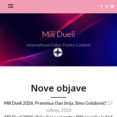
Mili Dueli
International Online Poetry Contest
Nove objave
Mili Dueli 2026: Preminuo član žirija, Simo Golubović!
27
svibnja, 2026