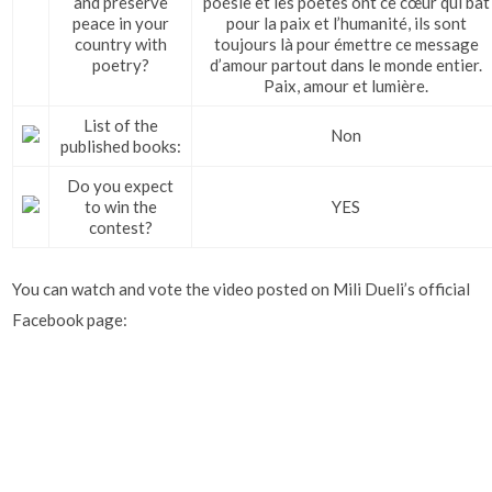
and preserve
poésie et les poètes ont ce cœur qui bat
peace in your
pour la paix et l’humanité, ils sont
country with
toujours là pour émettre ce message
poetry?
d’amour partout dans le monde entier.
Paix, amour et lumière.
List of the
Non
published books:
Do you expect
to win the
YES
contest?
You can watch and vote the video posted on Mili Dueli’s official
Facebook page: