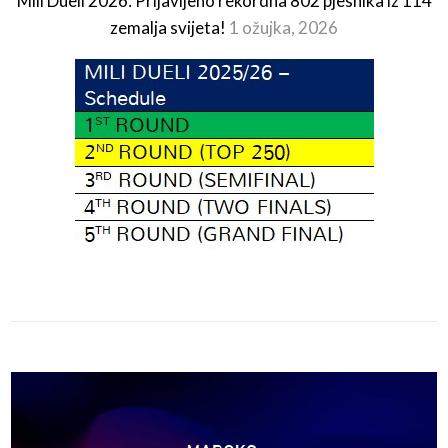
Mili Dueli 2026: Prijavljeno rekordna 802 pjesnika iz 114
zemalja svijeta!
1 ožujka, 2026