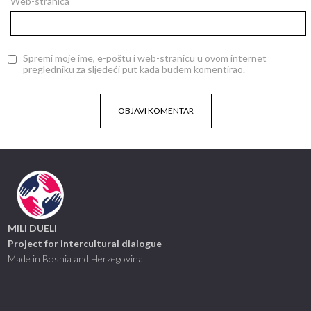
Web-stranica
Spremi moje ime, e-poštu i web-stranicu u ovom internet
pregledniku za sljedeći put kada budem komentirao.
MILI DUELI
Project for intercultural dialogue
Made in Bosnia and Herzegovina